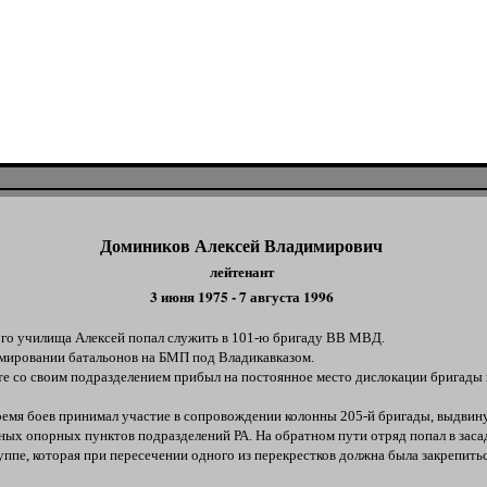
Домиников Алексей Владимирович
лейтенант
3 июня 1975 - 7 августа 1996
го училища Алексей попал служить в 101-ю бригаду ВВ МВД.
ировании батальонов на БМП под Владикавказом.
е со своим подразделением прибыл на постоянное место дислокации бригады 
ремя боев принимал участие в сопровождении колонны 205-й бригады, выдвин
ых опорных пунктов подразделений РА. На обратном пути отряд попал в заса
ппе, которая при пересечении одного из перекрестков должна была закрепить