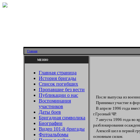
Главная
МЕНЮ
Главная страница
История бригады
Список погибших
Пропавшие без вести
Публикации о нас
После выпуска из военно
Воспоминания
Принимал участие в форм
участников
В апреле 1996 года вмест
Даты боев
г.Грозный ЧР.
Бригадная символика
7 августа 1996 года во в
Биографии
разблокирования осажденн
Видео 101-й бригады
Алексей шел в первой гру
Фотоальбомы
основным силам.