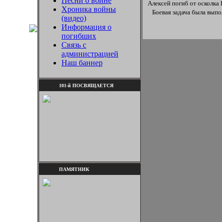
Песни о войне
Алексей погиб от осколка 
Хроника войны
Боевая задача была выпо
(видео)
Информация о
погибших
Связь с
администрацией
Наш баннер
101-й ПОСВЯЩАЕТСЯ
ПАМЯТНИК