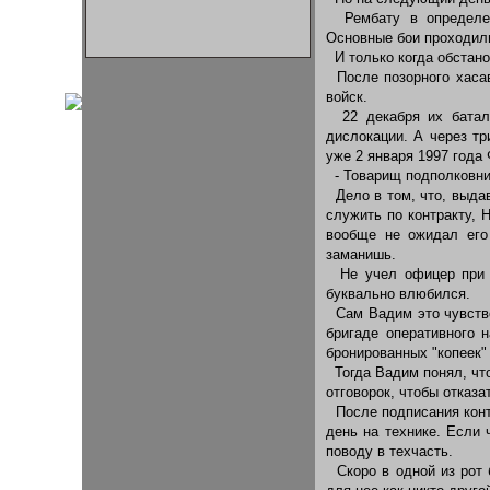
Рембату в определенн
Основные бои проходили
И только когда обстано
После позорного хасав
войск.
22 декабря их баталь
дислокации. А через т
уже 2 января 1997 года 
- Товарищ подполковник
Дело в том, что, выда
служить по контракту, 
вообще не ожидал его
заманишь.
Не учел офицер при э
буквально влюбился.
Сам Вадим это чувствов
бригаде оперативного 
бронированных "копеек" 
Тогда Вадим понял, что
отговорок, чтобы отказа
После подписания конт
день на технике. Если 
поводу в техчасть.
Скоро в одной из рот 