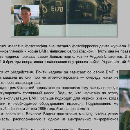
лям известна ф
отография внештатного фотокорреспондента журнала '
рикрепленном к корме БМП, написано белой краской: "Пусть она не права
ть надпись приказал своим бойцам подполковник Андрей Снатенков. В 
1-й бригады оперативного назначения внутренних войск. Управлял той 
я от бездействия. Почти неделю он зависает со своим БМП в
 а машина до сих пор не отремонтирована — очередь никак не
сть пора возвращаться.
один рембатовский подполковник подсказал ему очень полезную
егулировать топливный насос. Ведь то, что написано по этому
по эксплуатации БМП, больше подходит для мирной жизни, когда
ени и необходимое оборудование имеется. Подполковник же
рый в Грозном летом 1996 года был на вес золота.
т завершен. Вечером Вадим подготовил машину, чтобы утром
часть, расположенную в одном из центральных микрорайонов
6 августа 1996 года, в город просочились боевики...