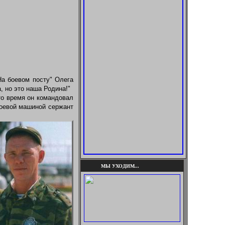
На боевом посту" Олега
, но это наша Родина!"
то время он командовал
боевой машиной сержант
МЫ УХОДИМ...