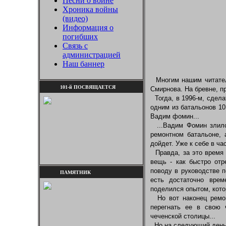
Песни о войне
Хроника войны
(видео)
Информация о
погибших
Связь с
администрацией
Наш баннер
Многим нашим читате
101-й ПОСВЯЩАЕТСЯ
Смирнова. На бревне, п
Тогда, в 1996-м, сдела
одним из батальонов 10
Вадим фомин...
...Вадим Фомин злилс
ремонтном батальоне,
дойдет. Уже к себе в ча
Правда, за это время 
вещь - как быстро отр
поводу в руководстве 
ПАМЯТНИК
есть достаточно врем
поделился опытом, кото
Но вот наконец ремон
перегнать ее в свою 
чеченской столицы...
Но на следующий день, 