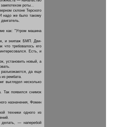
 должность — начальство
 зампотехом роты...
верном склоне Терского
 И надо же было такому
 двигатель.
ме как: "Утром машина
к, и экипаж БМП. Дви­
к что требовалось его
интересовался. Есть, и
к, установить новый, а
овать.
и разъезжаются, да еще
 из рембата.
иг выглядел несколько
. Так появился снимок
ого назначения, Фомин
ой техники одного из
ений.
 делать, — наперебой