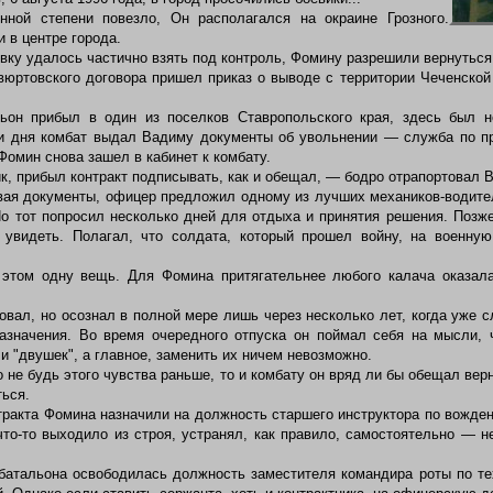
ой степени повезло, Он располагался на окраине Грозного.
 в центре города.
вку удалось частично взять под контроль, Фомину разрешили вернуться 
юртовского договора пришел приказ о выводе с территории Чеченской
он прибыл в один из поселков Ставропольского края, здесь был н
ри дня комбат выдал Вадиму документы об увольнении — служба по пр
Фомин снова зашел в кабинет к комбату.
, прибыл контракт подписывать, как и обещал, — бодро отрапортовал 
вая документы, офицер предложил одному из лучших механиков-водите
Но тот попросил несколько дней для отдыха и принятия решения. Позже
 увидеть. Полагал, что солдата, который прошел войну, на военну
том одну вещь. Для Фомина притя­гательнее любого калача оказал
ал, но осознал в полной мере лишь через несколько лет, когда уже с
назначения. Во время очередного отпуска он поймал себя на мысли, 
и "двушек", а главное, заменить их ничем невозможно.
 не будь этого чувства раньше, то и комбату он вряд ли бы обещал вер
ться.
ракта Фомина назначили на должность старшего инструктора по вожден
что-то выходило из строя, устранял, как правило, самостоятельно — н
батальона освободилась должность заместителя командира роты по те