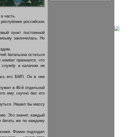
в часть.
 республики российских
овый пункт постоянной
изыву закончилась. Но
Вадим.
лей батальона остаться
 комбат признался, что
ю службу и калачом не
ась его БМП. Он в нее
лужил в 46-й отдельной
что ему скучно без его
нуться. Нашел бы массу
ию. Это значит, каждый
е бегать же по каждому
хнике. Фомин подходил