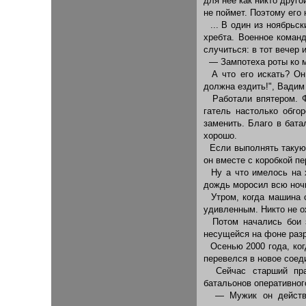
для нее как никто друг
не поймет. Поэтому его
... В один из ноябрьск
хребта. Военное коман
случиться: в тот вечер
— Зампотеха роты ко м
А что его искать? Он 
должна ездить!", Вадим
Работали впятером. Ф
гатель настолько обго
заменить. Благо в бата
хорошо.
Если выполнять такую р
он вместе с коробкой пе
Ну а что имелось на х
дождь моросил всю ночь
Утром, когда машина с
удивленным. Никто не ож
Потом начались бои з
несущейся на фоне раз
Осенью 2000 года, ког
перевелся в новое соед
Сейчас старший прап
батальонов оперативног
— Мужик он действит