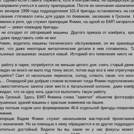
ой. Однако если ставить сержанта, хоть и контрактника, на офицерскую
 направили учиться в школу прапорщиков. После ее окончания назначили
их вечеров 1999 года подразделения 101-й бригады остановились на се
дование стягивало силы для удара по боевикам, засевшим в Грозном.
 именно в роте, где служил прапорщик Фомин, на одной из БМП загорелся
не! — ревел командир бригады.
не отходил от обгоревшей машины. Другого приказа от комбрига, кро
 даже представить себе не мог.
омин, водитель машины технического обслуживания, он же крановщи
рел, что даже некоторые металлические детали в нем сплавились. Та
льонных загашниках оказался новый. Историей его появления никто не 
аботу в парке, потребуется не меньше целого дня: снять старый движо
редач ни много ни мало под тонну весит, потом еще все в нем отрегулир
ребте? Свет от нескольких переносок, холод, слякоть такая, что ног
... Очередной раз добрым словом вспомнил тогда Фомин подполковника
амостоятельно заняла свое место в батальонной колонне, даже комбр
идал, что за одну ночь удастся вы­полнить такую работу.
а Грозный. Здесь БМП Фомина снова "заметил" объектив фотографа
рушенных зданий машины с красным знаменем на башне.
да полным ходом шло формирование 46-й отдельной бригады оперативн
инение.
орщик Вадим Фомин служит начальником мастерской бронетанков
о назначения. Но за помощью к нему обращаются и из других подраздел
ельно достойный. Видели бы вы, какие он у нас фокусы может