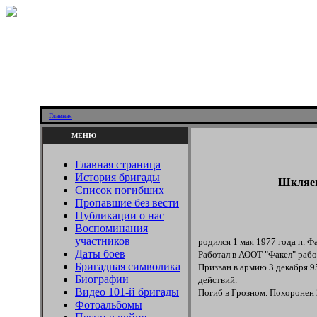
Главная
МЕНЮ
Главная страница
История бригады
Шкляев
Список погибших
Пропавшие без вести
Публикации о нас
Воспоминания
участников
родился 1 мая 1977 года п. Ф
Даты боев
Работал в АООТ "Факел" раб
Бригадная символика
Призван в армию 3 декабря 95
Биографии
действий.
Видео 101-й бригады
Погиб в Грозном. Похоронен 
Фотоальбомы