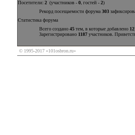
Посетители:
2
(участников -
0
, гостей -
2
)
Рекорд посещаемости форума
303
зафиксирова
Статистика форума
Всего создано
45
тем, в которые добавлено
12
Зарегистрировано
1187
участников. Приветст
© 1995-2017 «101osbron.ru»