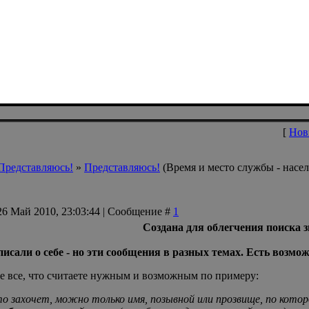
[
Нов
Представляюсь!
»
Представляюсь!
(Время и место службы - насел
26 Май 2010, 23:03:44 | Сообщение #
1
Создана для облегчения поиска 
исали о себе - но эти сообщения в разных темах. Есть возмож
е все, что считаете нужным и возможным по примеру:
то захочет, можно только имя, позывной или прозвище, по котор