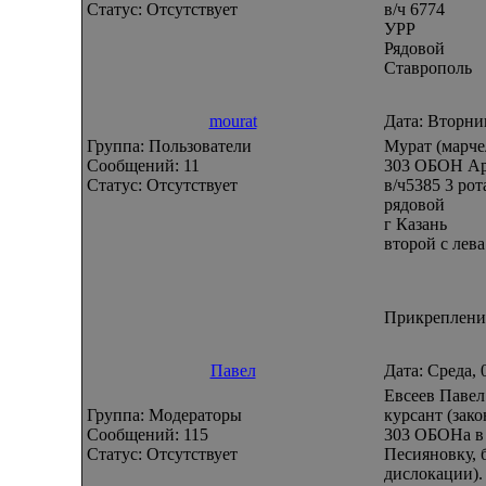
Статус:
Отсутствует
в/ч 6774
УРР
Рядовой
Ставрополь
mourat
Дата: Вторни
Группа: Пользователи
Мурат (марче
Сообщений:
11
303 ОБОН Ар
Статус:
Отсутствует
в/ч5385 3 рот
рядовой
г Казань
второй с лева
Прикреплени
Павел
Дата: Среда,
Евсеев Павел 
Группа: Модераторы
курсант (зак
Сообщений:
115
303 ОБОНа в 
Статус:
Отсутствует
Песияновку, б
дислокации). 