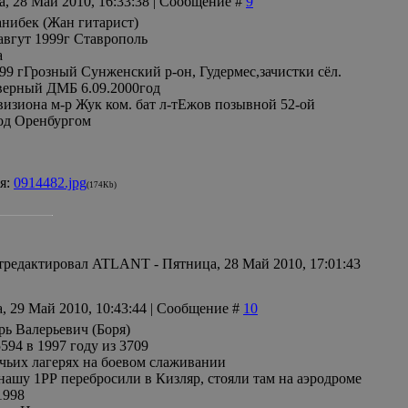
а, 28 Май 2010, 16:33:38 | Сообщение #
9
нибек (Жан гитарист)
вгут 1999г Ставрополь
а
999 гГрозный Сунженский р-он, Гудермес,зачистки сёл.
верный ДМБ 6.09.2000год
изиона м-р Жук ком. бат л-тЕжов позывной 52-ой
од Оренбургом
я:
0914482.jpg
(174Kb)
тредактировал
ATLANT
-
Пятница, 28 Май 2010, 17:01:43
, 29 Май 2010, 10:43:44 | Сообщение #
10
ь Валерьевич (Боря)
594 в 1997 году из 3709
ачьих лагерях на боевом слаживании
нашу 1РР перебросили в Кизляр, стояли там на аэродроме
1998