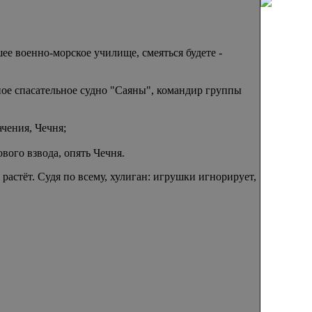
е военно-морское училище, смеяться будете -
ное спасательное судно "Саяны", командир группы
чения, Чечня;
вого взвода, опять Чечня.
растёт. Судя по всему, хулиган: игрушки игнорирует,