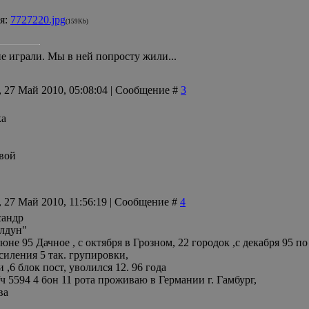
я:
7727220.jpg
(159Kb)
е играли. Мы в ней попросту жили...
, 27 Май 2010, 05:08:04 | Сообщение #
3
ка
овой
, 27 Май 2010, 11:56:19 | Сообщение #
4
сандр
лдун"
юне 95 Дачное , с октября в Грозном, 22 городок ,с декабря 95 п
силения 5 так. групировки,
и ,6 блок пост, уволился 12. 96 года
ч 5594 4 бон 11 рота проживаю в Германии г. Гамбург,
ва