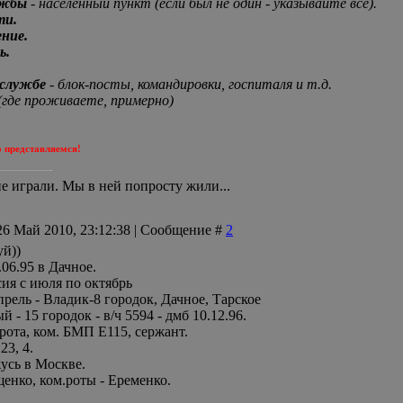
ужбы
- населенный пункт (если был не один - указывайте все).
ти.
ение.
ь.
 службе
- блок-посты, командировки, госпиталя и т.д.
(где проживаете, примерно)
о представляемся!
е играли. Мы в ней попросту жили...
26 Май 2010, 23:12:38 | Сообщение #
2
й))
06.95 в Дачное.
сия с июля по октябрь
прель - Владик-8 городок, Дачное, Тарское
 - 15 городок - в/ч 5594 - дмб 10.12.96.
 рота, ком. БМП Е115, сержант.
23, 4.
усь в Москве.
щенко, ком.роты - Еременко.