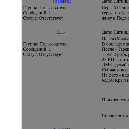
Гвардеец
Дата: Пятниц
Группа: Пользователи
Сергей Осипов
Сообщений:
1
сержант стре
Статус:
Отсутствует
живу в Подмо
E114
Дата: Пятниц
Павел (Мыша
Группа: Пользователи
В бригаде с я
Сообщений:
1
После - Тарск
Статус:
Отсутствует
1 бат, 2 рота
23 КПП, потом
ДМБ - декабрь
Сейчас и все
На фото - в ц
Рядом Крыл и 
Прикреплени
Сообщение о