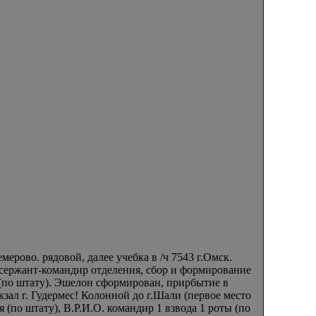
емерово. рядовой, далее учебка в /ч 7543 г.Омск.
. сержант-командир отделения, сбор и формирование
ы (по штату). Эшелон сформирован, прирбытие в
кзал г. Гудермес! Колонной до г.Шали (первое место
 (по штату), В.Р.И.О. командир 1 взвода 1 роты (по