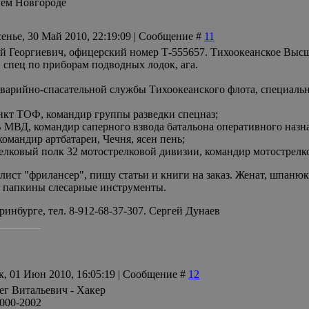
ем Новгороде
енье, 30 Май 2010, 22:19:09 | Сообщение #
11
й Георгиевич, офицерский номер Т-555657. Тихоокеанское Высше
 спец по приборам подводных лодок, ага.
 аварийно-спасательной службы Тихоокеанского флота, специаль
ункт ТОФ, командир группы разведки спецназ;
В МВД, командир саперного взвода батальона оперативного назна
командир артбатареи, Чечня, ясен пень;
релковый полк 32 мотострелковой дивизии, командир мотострелко
ист "фрилансер", пишу статьи и книги на заказ. Женат, шпанюк 
 папкины слесарные инструменты.
ринбурге, тел. 8-912-68-37-307. Сергей Дунаев
к, 01 Июн 2010, 16:05:19 | Сообщение #
12
г Витальевич - Хакер
000-2002