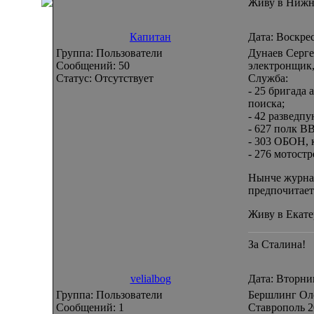
Живу в Нижн
Капитан
Дата: Воскрес
Группа: Пользователи
Дунаев Серге
Сообщений:
50
электронщик,
Статус:
Отсутствует
Служба:
- 25 бригада
поиска;
- 42 разведп
- 627 полк В
- 303 ОБОН, 
- 276 мотост
Нынче журнал
предпочитает
Живу в Екате
За Сталина!
velialbog
Дата: Вторни
Группа: Пользователи
Бершлинг Оле
Сообщений:
1
Ставрополь 2