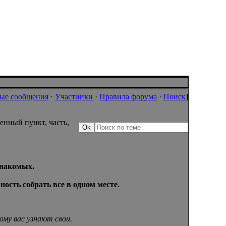
ые сообщения
·
Участники
·
Правила форума
·
Поиск
]
енный пункт, часть,
знакомых.
ность собрать все в одном месте.
ому вас узнают свои.