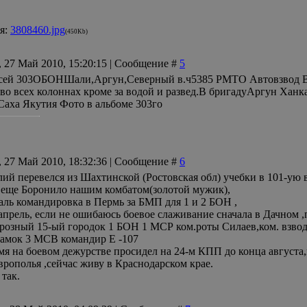
я:
3808460.jpg
(450Kb)
, 27 Май 2010, 15:20:15 | Сообщение #
5
сей 303ОБОНШали,Аргун,Северный в.ч5385 РМТО Автовзвод Вод
 во всех колоннах кроме за водой и развед.В бригадуАргун Хан
Саха Якутия Фото в альбоме 303го
, 27 Май 2010, 18:32:36 | Сообщение #
6
ий перевелся из Шахтинской (Ростовская обл) учебки в 101-ую в/
л еще Боронило нашим комбатом(золотой мужик),
раль командировка в Пермь за БМП для 1 и 2 БОН ,
 апрель, если не ошибаюсь боевое слаживание сначала в Дачном ,
 Грозный 15-ый городок 1 БОН 1 МСР ком.роты Силаев,ком. взв
 замок 3 МСВ командир Е -107
мя на боевом дежурстве просидел на 24-м КПП до конца августа,
врополья ,сейчас живу в Краснодарском крае.
 так.