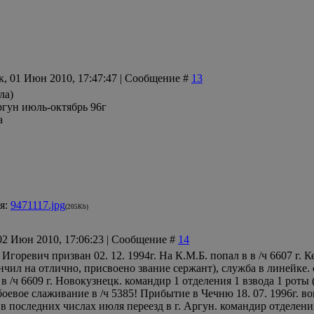
к, 01 Июн 2010, 17:47:47 | Сообщение #
13
ла)
гун июль-октябрь 96г
а
я:
9471117.jpg
(205Kb)
 02 Июн 2010, 17:06:23 | Сообщение #
14
Игоревич призван 02. 12. 1994г. На К.М.Б. попал в в /ч 6607 г. К
ончил на отлично, присвоено звание сержант), служба в линейке
в /ч 6609 г. Новокузнецк. командир 1 отделения 1 взвода 1 рот
оевое слаживание в /ч 5385! Прибытие в Чечню 18. 07. 1996г. во
в последних числах июля переезд в г. Аргун. командир отделения