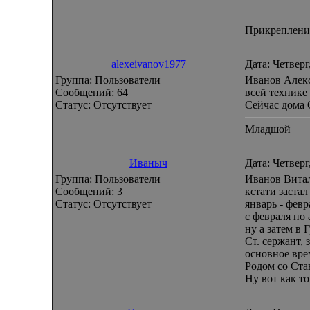
Прикреплени
alexeivanov1977
Дата: Четверг
Группа: Пользователи
Иванов Алек
Сообщений:
64
всей технике
Статус:
Отсутствует
Сейчас дома 
Младшой
Иваныч
Дата: Четверг
Группа: Пользователи
Иванов Витал
Сообщений:
3
кстати заста
Статус:
Отсутствует
январь - фев
с февраля по
ну а затем в
Ст. сержант,
основное вре
Родом со Ста
Ну вот как то