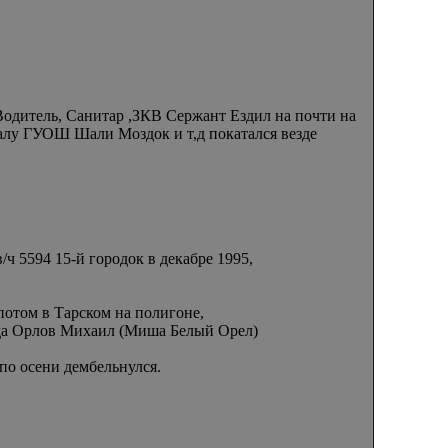
итель, Санитар ,ЗКВ Сержант Ездил на почти на
калу ГУОШ Шали Моздок и т,д покатался везде
ч 5594 15-й городок в декабре 1995,
потом в Тарском на полигоне,
ода Орлов Михаил (Миша Белый Орел)
по осени дембельнулся.