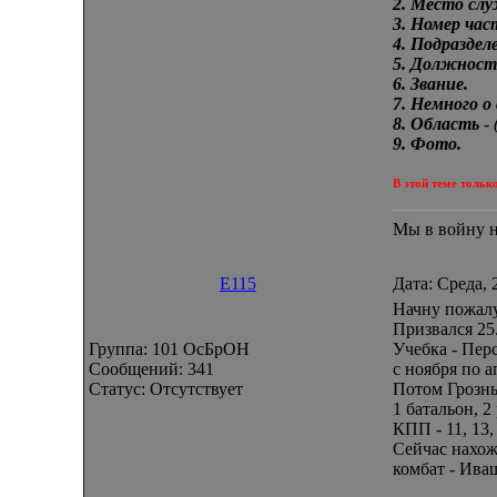
2. Место сл
3. Номер час
4. Подраздел
5. Должност
6. Звание.
7. Немного о
8. Область
- 
9. Фото.
В этой теме тольк
Мы в войну н
Е115
Дата: Среда, 
Начну пожалу
Призвался 25.
Группа: 101 ОсБрОН
Учебка - Пер
Сообщений:
341
с ноября по а
Статус:
Отсутствует
Потом Грозный
1 батальон, 2
КПП - 11, 13, 
Сейчас нахож
комбат - Ива