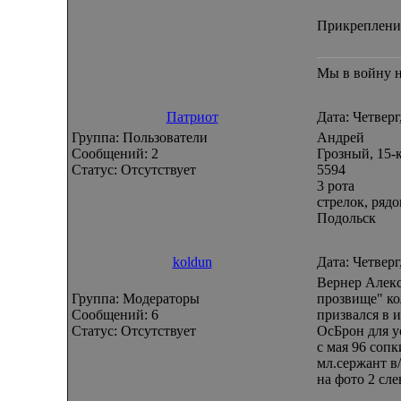
Прикреплени
Мы в войну н
Патриот
Дата: Четверг
Группа: Пользователи
Андрей
Сообщений:
2
Грозный, 15-
Статус:
Отсутствует
5594
3 рота
стрелок, ряд
Подольск
koldun
Дата: Четверг
Вернер Алек
Группа: Модераторы
прозвище" ко
Сообщений:
6
призвался в и
Статус:
Отсутствует
ОсБрон для у
с мая 96 сопк
мл.сержант в/
на фото 2 сле