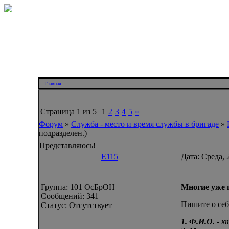
Главная
Страница
1
из
5
1
2
3
4
5
»
Форум
»
Служба - место и время службы в бригаде
»
подразделен.)
Представляюсь!
Е115
Дата: Среда, 
Группа: 101 ОсБрОН
Многие уже п
Сообщений:
341
Пишите о себ
Статус:
Отсутствует
1. Ф.И.О.
- к