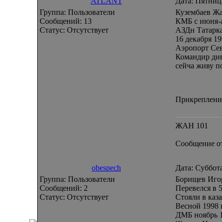
ATLANT
Дата: Пятниц
Группа: Пользователи
Кузембаев Жа
Сообщений:
13
КМБ с июня-а
Статус:
Отсутствует
АЗДн Татарк
16 декабря 1
Аэропорт Се
Командир див
сейча живу п
Прикреплени
ЖАН 101
Сообщение о
obespech
Дата: Суббота
Группа: Пользователи
Борищев Игор
Сообщений:
2
Перевелся в 5
Статус:
Отсутствует
Стояли в каз
Весной 1998 
ДМБ ноябрь 