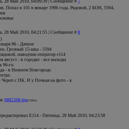
а, 28 Май 2010, 04:09:39 | Сообщение #
7
. Попал в 101 в январе 1996 года. Рядовой, 2 БОН, 5594.
лок
сковье
а, 28 Май 2010, 04:21:55 | Сообщение #
8
)
нваря 96 - Дачное
ое, Грозный 15-шка - 5594
, рядовой, наводчик-оператор е114
 август - в городке - все выходы
 96-го.
гда - в Нижнем Новгороде.
ентре.
Череп с ПК. И у Почкая на фото - я.
я:
0882208.jpg
(226Kb)
тредактировал
E114
-
Пятница, 28 Май 2010, 04:23:58