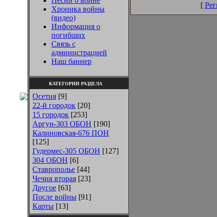
Песни о войне
[
Рег
Хроника войны
(видео)
Информация о
погибших
Связь с
администрацией
Наш баннер
КАТЕГОРИИ РАЗДЕЛА
Осетия
[9]
22-й городок
[20]
15 городок
[253]
Аргун-303 ОБОН
[190]
Калиновская-676 ПОН
[125]
Гудермес-305 ОБОН
[127]
304 ОБОН
[6]
Ставрополье
[44]
Чечня вторая
[23]
Другое
[63]
После войны
[91]
Карты
[13]