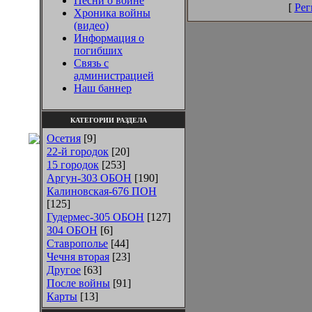
Песни о войне
[
Рег
Хроника войны
(видео)
Информация о
погибших
Связь с
администрацией
Наш баннер
КАТЕГОРИИ РАЗДЕЛА
Осетия
[9]
22-й городок
[20]
15 городок
[253]
Аргун-303 ОБОН
[190]
Калиновская-676 ПОН
[125]
Гудермес-305 ОБОН
[127]
304 ОБОН
[6]
Ставрополье
[44]
Чечня вторая
[23]
Другое
[63]
После войны
[91]
Карты
[13]