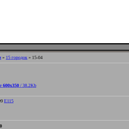
м
»
15 городок
» 15-04
ре
600x350
/ 38.2Kb
09
Е115
0