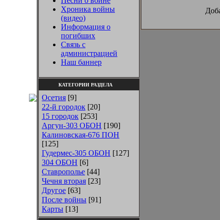
Песни о войне
Хроника войны
Доба
(видео)
Информация о
погибших
Связь с
администрацией
Наш баннер
КАТЕГОРИИ РАЗДЕЛА
Осетия
[9]
22-й городок
[20]
15 городок
[253]
Аргун-303 ОБОН
[190]
Калиновская-676 ПОН
[125]
Гудермес-305 ОБОН
[127]
304 ОБОН
[6]
Ставрополье
[44]
Чечня вторая
[23]
Другое
[63]
После войны
[91]
Карты
[13]