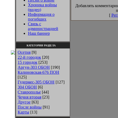
Песни о войне
Хроника войны
Добавлять комментарии
(видео)
п
Информация о
[
Рег
погибших
Связь с
администрацией
Наш баннер
КАТЕГОРИИ РАЗДЕЛА
Осетия
[9]
22-й городок
[20]
15 городок
[253]
Аргун-303 ОБОН
[190]
Калиновская-676 ПОН
[125]
Гудермес-305 ОБОН
[127]
304 ОБОН
[6]
Ставрополье
[44]
Чечня вторая
[23]
Другое
[63]
После войны
[91]
Карты
[13]