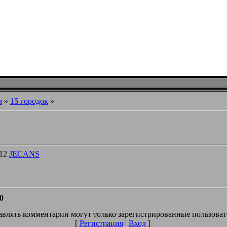
м
»
15 городок
»
012
JECANS
0
влять комментарии могут только зарегистрированные пользоват
[
Регистрация
|
Вход
]