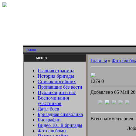
Главная
МЕНЮ
Главная
»
Фотоальбо
Главная страница
История бригады
1279
0
Список погибших
Пропавшие без вести
Добавлено 05 Май 2
Публикации о нас
Воспоминания
участников
Даты боев
Бригадная символика
Всего комментариев:
Биографии
Видео 101-й бригады
Доба
Фотоальбомы