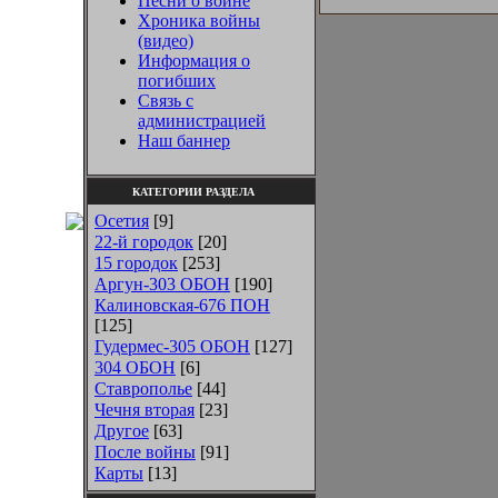
Песни о войне
Хроника войны
(видео)
Информация о
погибших
Связь с
администрацией
Наш баннер
КАТЕГОРИИ РАЗДЕЛА
Осетия
[9]
22-й городок
[20]
15 городок
[253]
Аргун-303 ОБОН
[190]
Калиновская-676 ПОН
[125]
Гудермес-305 ОБОН
[127]
304 ОБОН
[6]
Ставрополье
[44]
Чечня вторая
[23]
Другое
[63]
После войны
[91]
Карты
[13]