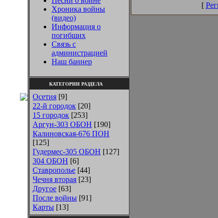
Песни о войне
[
Рег
Хроника войны
(видео)
Информация о
погибших
Связь с
администрацией
Наш баннер
КАТЕГОРИИ РАЗДЕЛА
Осетия
[9]
22-й городок
[20]
15 городок
[253]
Аргун-303 ОБОН
[190]
Калиновская-676 ПОН
[125]
Гудермес-305 ОБОН
[127]
304 ОБОН
[6]
Ставрополье
[44]
Чечня вторая
[23]
Другое
[63]
После войны
[91]
Карты
[13]