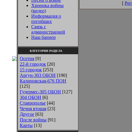
Песни о войне
[
Рег
Хроника войны
(видео)
Информация о
погибших
Связь с
администрацией
Наш баннер
КАТЕГОРИИ РАЗДЕЛА
Осетия
[9]
22-й городок
[20]
15 городок
[253]
Аргун-303 ОБОН
[190]
Калиновская-676 ПОН
[125]
Гудермес-305 ОБОН
[127]
304 ОБОН
[6]
Ставрополье
[44]
Чечня вторая
[23]
Другое
[63]
После войны
[91]
Карты
[13]