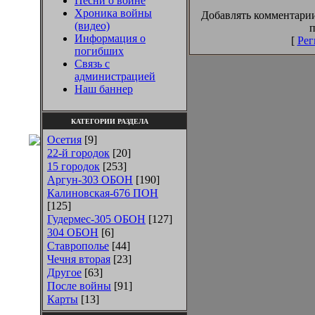
Песни о войне
Хроника войны
Добавлять комментарии
(видео)
п
Информация о
[
Рег
погибших
Связь с
администрацией
Наш баннер
КАТЕГОРИИ РАЗДЕЛА
Осетия
[9]
22-й городок
[20]
15 городок
[253]
Аргун-303 ОБОН
[190]
Калиновская-676 ПОН
[125]
Гудермес-305 ОБОН
[127]
304 ОБОН
[6]
Ставрополье
[44]
Чечня вторая
[23]
Другое
[63]
После войны
[91]
Карты
[13]