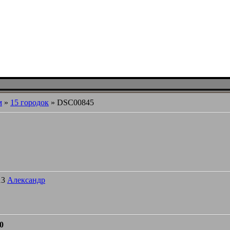
м
»
15 городок
» DSC00845
13
Александр
0