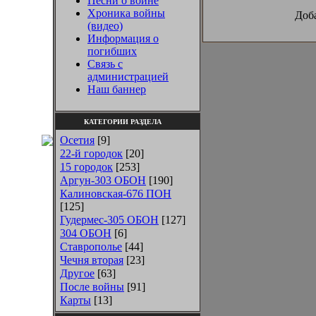
Песни о войне
Хроника войны
Доба
(видео)
Информация о
погибших
Связь с
администрацией
Наш баннер
КАТЕГОРИИ РАЗДЕЛА
Осетия
[9]
22-й городок
[20]
15 городок
[253]
Аргун-303 ОБОН
[190]
Калиновская-676 ПОН
[125]
Гудермес-305 ОБОН
[127]
304 ОБОН
[6]
Ставрополье
[44]
Чечня вторая
[23]
Другое
[63]
После войны
[91]
Карты
[13]