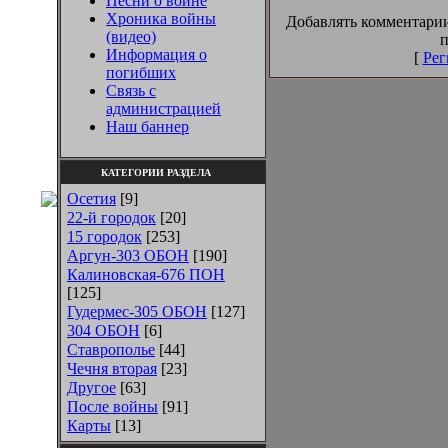
Песни о войне
Хроника войны
Добавлять комментарии
(видео)
п
Информация о
[
Рег
погибших
Связь с
администрацией
Наш баннер
КАТЕГОРИИ РАЗДЕЛА
Осетия
[9]
22-й городок
[20]
15 городок
[253]
Аргун-303 ОБОН
[190]
Калиновская-676 ПОН
[125]
Гудермес-305 ОБОН
[127]
304 ОБОН
[6]
Ставрополье
[44]
Чечня вторая
[23]
Другое
[63]
После войны
[91]
Карты
[13]