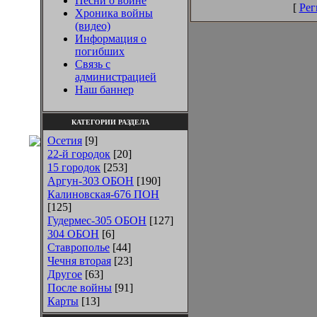
Песни о войне
[
Рег
Хроника войны
(видео)
Информация о
погибших
Связь с
администрацией
Наш баннер
КАТЕГОРИИ РАЗДЕЛА
Осетия
[9]
22-й городок
[20]
15 городок
[253]
Аргун-303 ОБОН
[190]
Калиновская-676 ПОН
[125]
Гудермес-305 ОБОН
[127]
304 ОБОН
[6]
Ставрополье
[44]
Чечня вторая
[23]
Другое
[63]
После войны
[91]
Карты
[13]