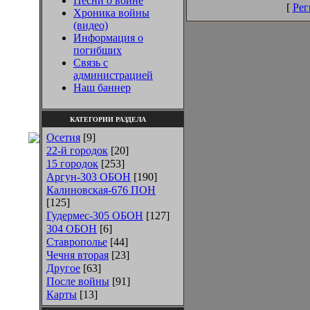
Песни о войне
[
Рег
Хроника войны
(видео)
Информация о
погибших
Связь с
администрацией
Наш баннер
КАТЕГОРИИ РАЗДЕЛА
Осетия
[9]
22-й городок
[20]
15 городок
[253]
Аргун-303 ОБОН
[190]
Калиновская-676 ПОН
[125]
Гудермес-305 ОБОН
[127]
304 ОБОН
[6]
Ставрополье
[44]
Чечня вторая
[23]
Другое
[63]
После войны
[91]
Карты
[13]