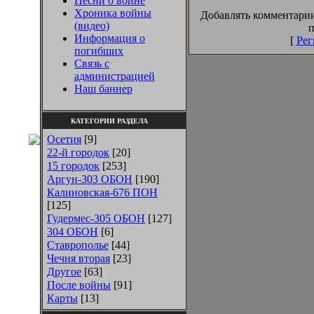
Песни о войне
Хроника войны
Добавлять комментарии
(видео)
п
Информация о
[
Рег
погибших
Связь с
администрацией
Наш баннер
КАТЕГОРИИ РАЗДЕЛА
Осетия
[9]
22-й городок
[20]
15 городок
[253]
Аргун-303 ОБОН
[190]
Калиновская-676 ПОН
[125]
Гудермес-305 ОБОН
[127]
304 ОБОН
[6]
Ставрополье
[44]
Чечня вторая
[23]
Другое
[63]
После войны
[91]
Карты
[13]