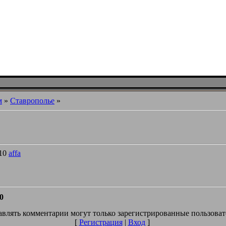
м
»
Ставрополье
»
010
affa
0
влять комментарии могут только зарегистрированные пользоват
[
Регистрация
|
Вход
]