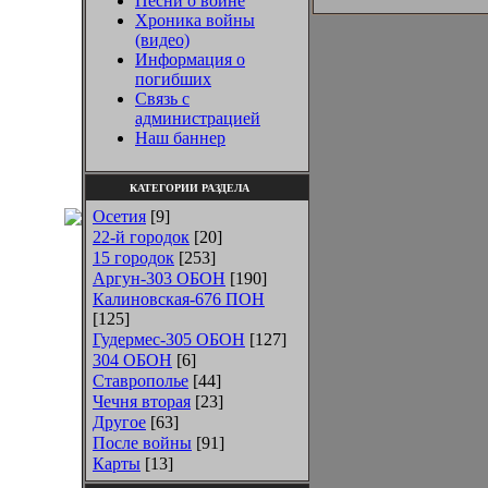
Песни о войне
Хроника войны
(видео)
Информация о
погибших
Связь с
администрацией
Наш баннер
КАТЕГОРИИ РАЗДЕЛА
Осетия
[9]
22-й городок
[20]
15 городок
[253]
Аргун-303 ОБОН
[190]
Калиновская-676 ПОН
[125]
Гудермес-305 ОБОН
[127]
304 ОБОН
[6]
Ставрополье
[44]
Чечня вторая
[23]
Другое
[63]
После войны
[91]
Карты
[13]