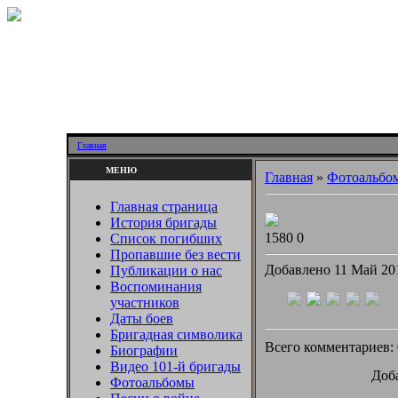
Главная
МЕНЮ
Главная
»
Фотоальбо
Главная страница
История бригады
1580
0
Список погибших
Пропавшие без вести
Добавлено 11 Май 2
Публикации о нас
Воспоминания
участников
Даты боев
Бригадная символика
Всего комментариев:
Биографии
Видео 101-й бригады
Доба
Фотоальбомы