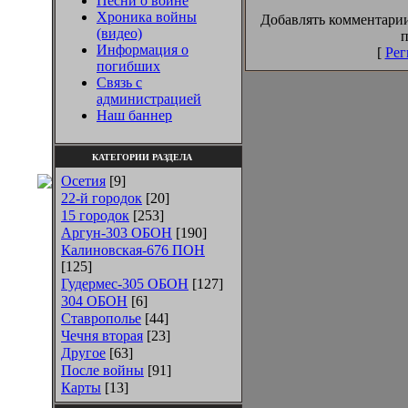
Песни о войне
Хроника войны
Добавлять комментарии
(видео)
п
Информация о
[
Рег
погибших
Связь с
администрацией
Наш баннер
КАТЕГОРИИ РАЗДЕЛА
Осетия
[9]
22-й городок
[20]
15 городок
[253]
Аргун-303 ОБОН
[190]
Калиновская-676 ПОН
[125]
Гудермес-305 ОБОН
[127]
304 ОБОН
[6]
Ставрополье
[44]
Чечня вторая
[23]
Другое
[63]
После войны
[91]
Карты
[13]