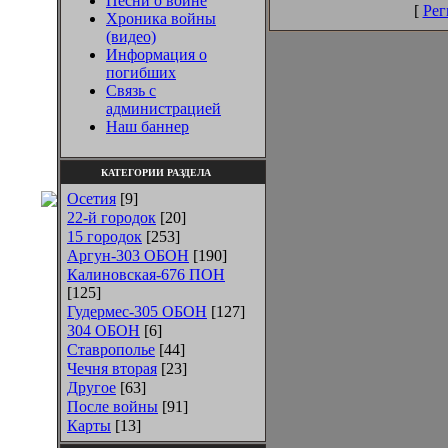
Песни о войне
[
Рег
Хроника войны
(видео)
Информация о
погибших
Связь с
администрацией
Наш баннер
КАТЕГОРИИ РАЗДЕЛА
Осетия
[9]
22-й городок
[20]
15 городок
[253]
Аргун-303 ОБОН
[190]
Калиновская-676 ПОН
[125]
Гудермес-305 ОБОН
[127]
304 ОБОН
[6]
Ставрополье
[44]
Чечня вторая
[23]
Другое
[63]
После войны
[91]
Карты
[13]