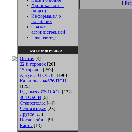
Песни о войне
[
Рег
Хроника войны
(видео)
Информация о
погибших
Связь с
администрацией
Наш баннер
КАТЕГОРИИ РАЗДЕЛА
Осетия
[9]
22-й городок
[20]
15 городок
[253]
Аргун-303 ОБОН
[190]
Калиновская-676 ПОН
[125]
Гудермес-305 ОБОН
[127]
304 ОБОН
[6]
Ставрополье
[44]
Чечня вторая
[23]
Другое
[63]
После войны
[91]
Карты
[13]