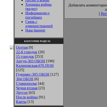
Песни о войне
Хроника войны
Добавлять комментарии
(видео)
п
Информация о
[
Рег
погибших
Связь с
администрацией
Наш баннер
КАТЕГОРИИ РАЗДЕЛА
Осетия
[9]
22-й городок
[20]
15 городок
[253]
Аргун-303 ОБОН
[190]
Калиновская-676 ПОН
[125]
Гудермес-305 ОБОН
[127]
304 ОБОН
[6]
Ставрополье
[44]
Чечня вторая
[23]
Другое
[63]
После войны
[91]
Карты
[13]