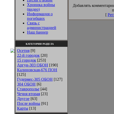
Песни о войне
Хроника войны
Добавлять комментарии
(видео)
п
Информация о
[
Рег
погибших
Связь с
администрацией
Наш баннер
КАТЕГОРИИ РАЗДЕЛА
Осетия
[9]
22-й городок
[20]
15 городок
[253]
Аргун-303 ОБОН
[190]
Калиновская-676 ПОН
[125]
Гудермес-305 ОБОН
[127]
304 ОБОН
[6]
Ставрополье
[44]
Чечня вторая
[23]
Другое
[63]
После войны
[91]
Карты
[13]