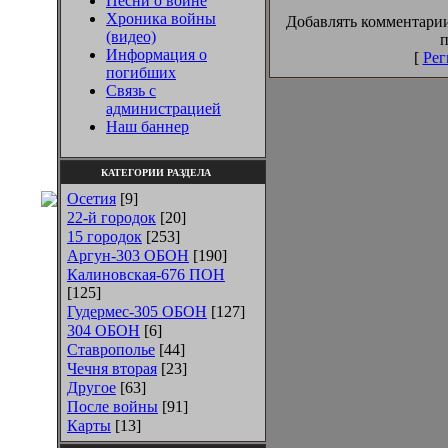
Песни о войне
Хроника войны
Добавлять комментарии
(видео)
п
Информация о
[
Рег
погибших
Связь с
администрацией
Наш баннер
КАТЕГОРИИ РАЗДЕЛА
Осетия
[9]
22-й городок
[20]
15 городок
[253]
Аргун-303 ОБОН
[190]
Калиновская-676 ПОН
[125]
Гудермес-305 ОБОН
[127]
304 ОБОН
[6]
Ставрополье
[44]
Чечня вторая
[23]
Другое
[63]
После войны
[91]
Карты
[13]