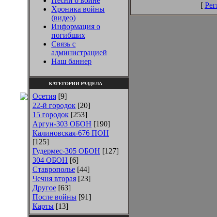
Песни о войне
[
Рег
Хроника войны
(видео)
Информация о
погибших
Связь с
администрацией
Наш баннер
КАТЕГОРИИ РАЗДЕЛА
Осетия
[9]
22-й городок
[20]
15 городок
[253]
Аргун-303 ОБОН
[190]
Калиновская-676 ПОН
[125]
Гудермес-305 ОБОН
[127]
304 ОБОН
[6]
Ставрополье
[44]
Чечня вторая
[23]
Другое
[63]
После войны
[91]
Карты
[13]