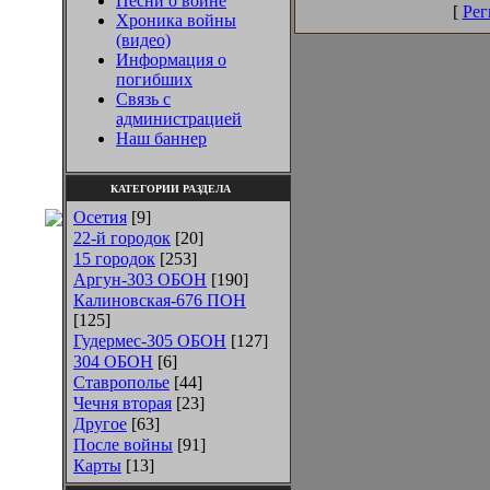
Песни о войне
[
Рег
Хроника войны
(видео)
Информация о
погибших
Связь с
администрацией
Наш баннер
КАТЕГОРИИ РАЗДЕЛА
Осетия
[9]
22-й городок
[20]
15 городок
[253]
Аргун-303 ОБОН
[190]
Калиновская-676 ПОН
[125]
Гудермес-305 ОБОН
[127]
304 ОБОН
[6]
Ставрополье
[44]
Чечня вторая
[23]
Другое
[63]
После войны
[91]
Карты
[13]