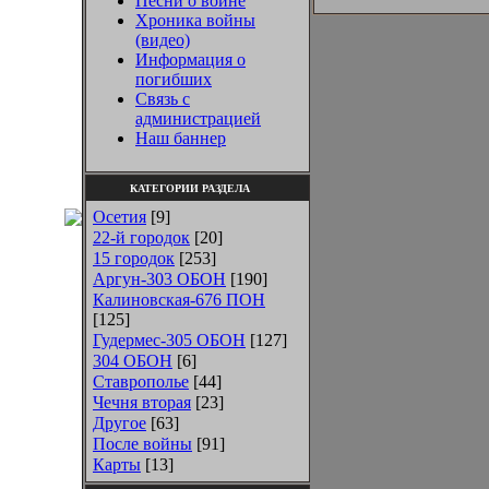
Песни о войне
Хроника войны
(видео)
Информация о
погибших
Связь с
администрацией
Наш баннер
КАТЕГОРИИ РАЗДЕЛА
Осетия
[9]
22-й городок
[20]
15 городок
[253]
Аргун-303 ОБОН
[190]
Калиновская-676 ПОН
[125]
Гудермес-305 ОБОН
[127]
304 ОБОН
[6]
Ставрополье
[44]
Чечня вторая
[23]
Другое
[63]
После войны
[91]
Карты
[13]