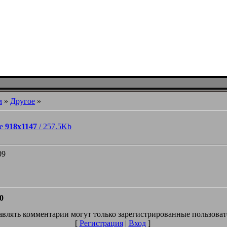
м
»
Другое
»
ре
918x1147
/ 257.5Kb
09
0
влять комментарии могут только зарегистрированные пользоват
[
Регистрация
|
Вход
]