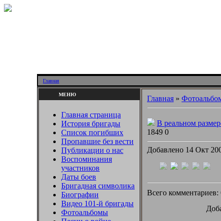
Главная
МЕНЮ
Главная
»
Фотоальбо
Главная страница
В реальном разме
История бригады
1849
0
Список погибших
Пропавшие без вести
Добавлено 14 Окт 20
Публикации о нас
Воспоминания
участников
Даты боев
Бригадная символика
Всего комментариев:
Биографии
Видео 101-й бригады
Доба
Фотоальбомы