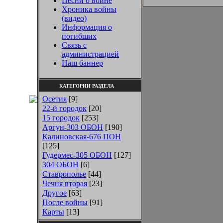
Песни о войне
Хроника войны
(видео)
Информация о
погибших
Связь с
администрацией
Наш баннер
КАТЕГОРИИ РАЗДЕЛА
Осетия
[9]
22-й городок
[20]
15 городок
[253]
Аргун-303 ОБОН
[190]
Калиновская-676 ПОН
[125]
Гудермес-305 ОБОН
[127]
304 ОБОН
[6]
Ставрополье
[44]
Чечня вторая
[23]
Другое
[63]
После войны
[91]
Карты
[13]