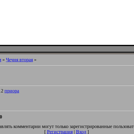
м
»
Чечня вторая
»
12
приора
0
влять комментарии могут только зарегистрированные пользоват
[
Регистрация
|
Вход
]